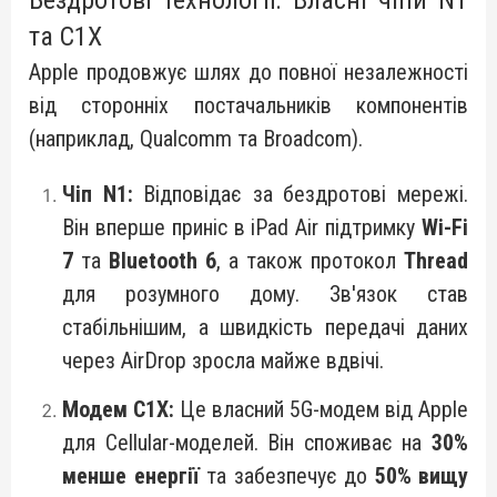
Бездротові технології: Власні чіпи N1
та C1X
Apple продовжує шлях до повної незалежності
від сторонніх постачальників компонентів
(наприклад, Qualcomm та Broadcom).
Чіп N1:
Відповідає за бездротові мережі.
Він вперше приніс в iPad Air підтримку
Wi-Fi
7
та
Bluetooth 6
, а також протокол
Thread
для розумного дому. Зв'язок став
стабільнішим, а швидкість передачі даних
через AirDrop зросла майже вдвічі.
Модем C1X:
Це власний 5G-модем від Apple
для Cellular-моделей. Він споживає на
30%
менше енергії
та забезпечує до
50% вищу