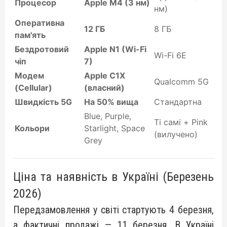
Процесор
Apple M4 (3 нм)
нм)
Оперативна
12 ГБ
8 ГБ
пам'ять
Бездротовий
Apple N1 (Wi-Fi
Wi-Fi 6E
чіп
7)
Модем
Apple C1X
Qualcomm 5G
(Cellular)
(власний)
Швидкість 5G
На 50% вища
Стандартна
Blue, Purple,
Ті самі + Pink
Кольори
Starlight, Space
(вилучено)
Grey
Ціна та наявність в Україні (Березень
2026)
Передзамовлення у світі стартують 4 березня,
а фактичні продажі — 11 березня. В Україні