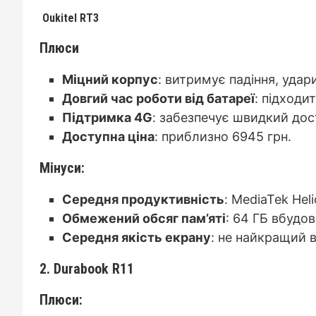
Oukitel RT3
Плюси
Міцний корпус
: витримує падіння, удар
Довгий час роботи від батареї
: підходи
Підтримка 4G
: забезпечує швидкий дос
Доступна ціна
: приблизно 6945 грн.
Мінуси:
Середня продуктивність
: MediaTek Hel
Обмежений обсяг пам’яті
: 64 ГБ вбудо
Середня якість екрану
: не найкращий в
2. Durabook R11
Плюси: