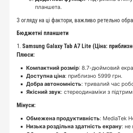
планшета.
З огляду на ці фактори, важливо ретельно об
Бюджетні планшети
1.
Samsung Galaxy Tab A7 Lite (Ціна: приблизн
Плюси:
Компактний розмір
: 8.7-дюймовий екра
Доступна ціна
: приблизно 5999 грн.
Добра автономність
: тривалий час робо
Якісний звук
: стереодинаміки з підтри
Мінуси:
Обмежена продуктивність
: MediaTek H
Низька роздільна здатність екрану
: не