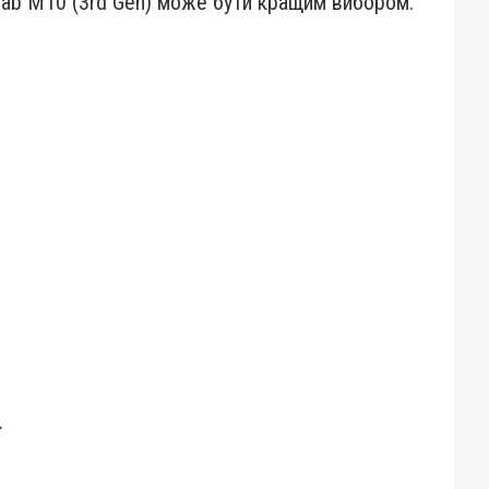
 Tab M10 (3rd Gen) може бути кращим вибором.
.