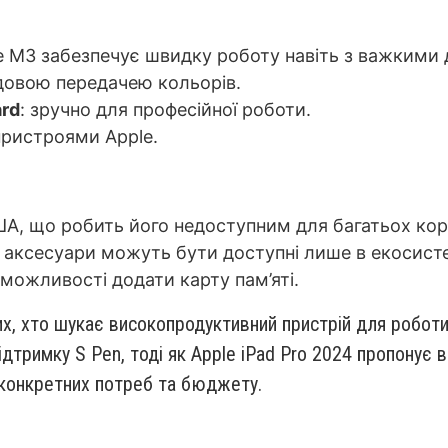
e M3 забезпечує швидку роботу навіть з важкими
чудовою передачею кольорів.
ard
: зручно для професійної роботи.
 пристроями Apple.
ША, що робить його недоступним для багатьох кор
а аксесуари можуть бути доступні лише в екосисте
 можливості додати карту пам’яті.
, хто шукає високопродуктивний пристрій для роботи т
ідтримку S Pen, тоді як Apple iPad Pro 2024 пропонує 
 конкретних потреб та бюджету.