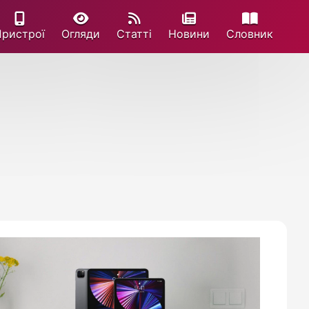
Пристрої
Огляди
Статті
Новини
Cловник