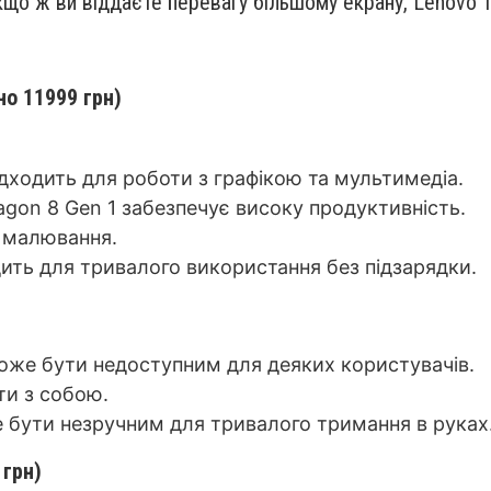
 Якщо ж ви віддаєте перевагу більшому екрану, Lenovo
но
11999 грн)
підходить для роботи з графікою та мультимедіа.
gon 8 Gen 1 забезпечує високу продуктивність.
а малювання.
дить для тривалого використання без підзарядки.
може бути недоступним для деяких користувачів.
ти з собою.
е бути незручним для тривалого тримання в руках
 грн)