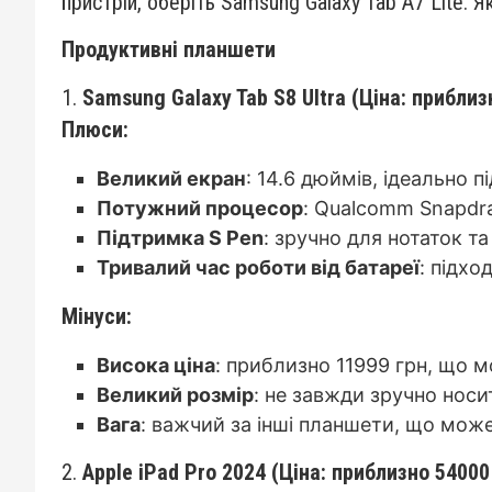
пристрій, оберіть Samsung Galaxy Tab A7 Lite.
Продуктивні планшети
1.
Samsung Galaxy Tab S8 Ultra (Ціна:
приблиз
Плюси:
Великий екран
: 14.6 дюймів, ідеально 
Потужний процесор
: Qualcomm Snapdra
Підтримка S Pen
: зручно для нотаток т
Тривалий час роботи від батареї
: підхо
Мінуси:
Висока ціна
: приблизно 11999 грн, що 
Великий розмір
: не завжди зручно носи
Вага
: важчий за інші планшети, що мож
2.
Apple iPad Pro 2024 (Ціна: приблизно 54000