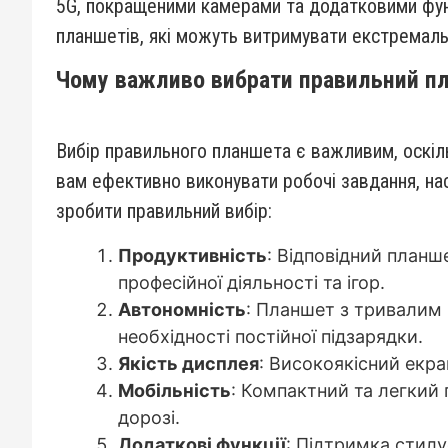
5G, покращеними камерами та додатковими функц
планшетів, які можуть витримувати екстремальн
Чому важливо вибрати правильний п
Вибір правильного планшета є важливим, оскіл
вам ефективно виконувати робочі завдання, на
зробити правильний вибір:
Продуктивність
: Відповідний план
професійної діяльності та ігор.
Автономність
: Планшет з тривалим 
необхідності постійної підзарядки.
Якість дисплея
: Високоякісний екра
Мобільність
: Компактний та легкий
дорозі.
Додаткові функції
: Підтримка стилу