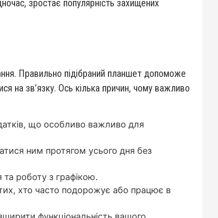
дночас, зростає популярність захищених
вання. Правильно підібраний планшет допоможе
я на зв’язку. Ось кілька причин, чому важливо
одатків, що особливо важливо для
атися ним протягом усього дня без
 та роботу з графікою.
тих, хто часто подорожує або працює в
озширити функціональність вашого