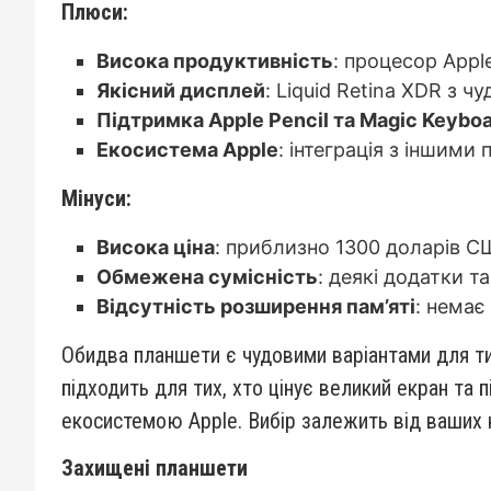
Плюси:
Висока продуктивність
: процесор Appl
Якісний дисплей
: Liquid Retina XDR з 
Підтримка Apple Pencil та Magic Keybo
Екосистема Apple
: інтеграція з іншими
Мінуси:
Висока ціна
: приблизно 1300 доларів С
Обмежена сумісність
: деякі додатки т
Відсутність розширення пам’яті
: немає
Обидва планшети є чудовими варіантами для тих
підходить для тих, хто цінує великий екран та п
екосистемою Apple. Вибір залежить від ваших
Захищені планшети