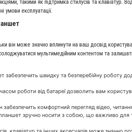
іями, такими як підтримка стилусів та клавіатур. Во
і умови експлуатації.
ланшет
ьки він може значно вплинути на ваш досвід користу
солоджуватися мультимедійним контентом та залишатис
шет забезпечить швидку та безперебійну роботу д
часом роботи від батареї дозволить вам користув
н забезпечить комфортний перегляд відео, читання
 планшет зручно носити з собою, що важливо для 
сів, клавіатур та інших аксесуарів може значно р