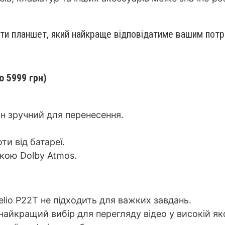
рати планшет, який найкраще відповідатиме вашим пот
о 5999 грн)
н зручний для перенесення.
ти від батареї.
мкою Dolby Atmos.
elio P22T не підходить для важких завдань.
 найкращий вибір для перегляду відео у високій яко