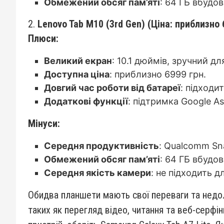
Обмежений обсяг пам’яті
: 64 ГБ вбудо
2.
Lenovo Tab M10 (3rd Gen) (Ціна: приблизно 
Плюси:
Великий екран
: 10.1 дюймів, зручний дл
Доступна ціна
: приблизно 6999 грн.
Довгий час роботи від батареї
: підходи
Додаткові функції
: підтримка Google As
Мінуси:
Середня продуктивність
: Qualcomm Sna
Обмежений обсяг пам’яті
: 64 ГБ вбудо
Середня якість камери
: не підходить д
Обидва планшети мають свої переваги та недолі
таких як перегляд відео, читання та веб-серфі