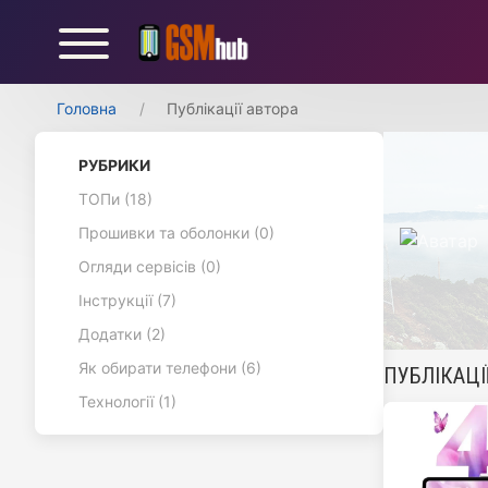
Головна
Публікації автора
РУБРИКИ
ТОПи (18)
Прошивки та оболонки (0)
Огляди сервісів (0)
Інструкції (7)
Додатки (2)
Як обирати телефони (6)
ПУБЛІКАЦІЇ
Технології (1)