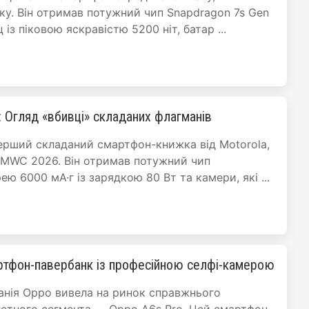
ку. Він отримав потужний чип Snapdragon 7s Gen
із піковою яскравістю 5200 ніт, батар ...
): Огляд «вбивці» складаних флагманів
перший складаний смартфон-книжка від Motorola,
 MWC 2026. Він отримав потужний чип
ею 6000 мА·г із зарядкою 80 Вт та камери, які ...
ртфон-павербанк із професійною селфі-камерою
анія Oppo вивела на ринок справжнього