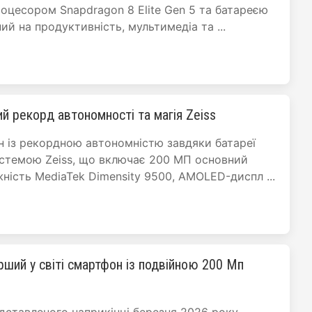
оцесором Snapdragon 8 Elite Gen 5 та батареєю
ний на продуктивність, мультимедіа та ...
ий рекорд автономності та магія Zeiss
н із рекордною автономністю завдяки батареї
истемою Zeiss, що включає 200 МП основний
жність MediaTek Dimensity 9500, AMOLED-диспл ...
ерший у світі смартфон із подвійною 200 Мп