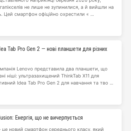
едставленого наприкінці березня 2026 року,
гапікселів не лише не зупинилися, а й вийшли на
. Цей смартфон офіційно охрестили « ...
dea Tab Pro Gen 2 — нові планшети для різних
мпанія Lenovo представила два планшети, що
ні ніші: ультразахищений ThinkTab X11 для
вний Idea Tab Pro Gen 2 для навчання та тво ...
usion: Енергія, що не вичерпується
— це новий смартфон середнього класу, який