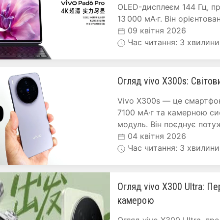
OLED-дисплеєм 144 Гц, пр
13 000 мА·г. Він орієнтова
09 квітня 2026
Час читання: 3 хвилини
Огляд vivo X300s: Світов
Vivo X300s — це смартфо
7100 мА·г та камерною с
модуль. Він поєднує поту
04 квітня 2026
Час читання: 3 хвилини
Огляд vivo X300 Ultra: П
камерою