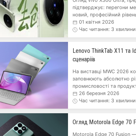
Огляд vivo X300 Ultra, пр
підтверджує: перегони ме
новий, професійний рівень
01 квітня 2026
Час читання: 3 хвилини
Lenovo ThinkTab X11 та I
сценаріїв
На виставці MWC 2026 ко
заповнюють абсолютно різ
промисловості та продукти
26 березня 2026
Час читання: 3 хвилини
Огляд Motorola Edge 70 F
Motorola Edge 70 Fusion 