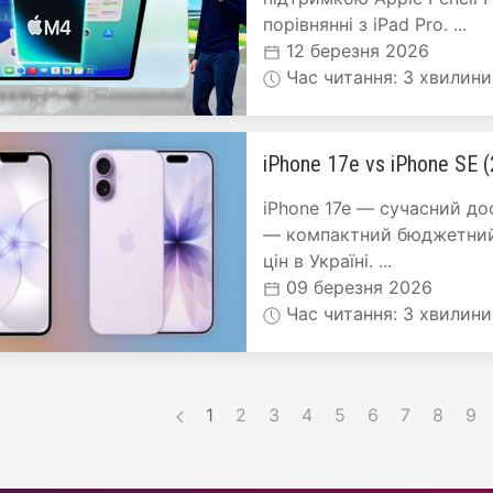
порівнянні з iPad Pro. ...
12 березня 2026
Час читання: 3 хвилини
iPhone 17e vs iPhone SE 
iPhone 17e — сучасний дос
— компактний бюджетний в
цін в Україні. ...
09 березня 2026
Час читання: 3 хвилини
1
2
3
4
5
6
7
8
9