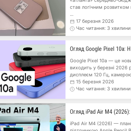
«атланта» середньо-бюдж
став логічним розвитком 
...
17 березня 2026
Час читання: 3 хвилини
Огляд Google Pixel 10a:
Google Pixel 10a — це но
виходить у березні 2026 
дисплеєм 120 Гц, камерою 
15 березня 2026
Час читання: 3 хвилини
Огляд iPad Air M4 (2026):
iPad Air M4 (2026) — план
підтримкою Apple Pencil P