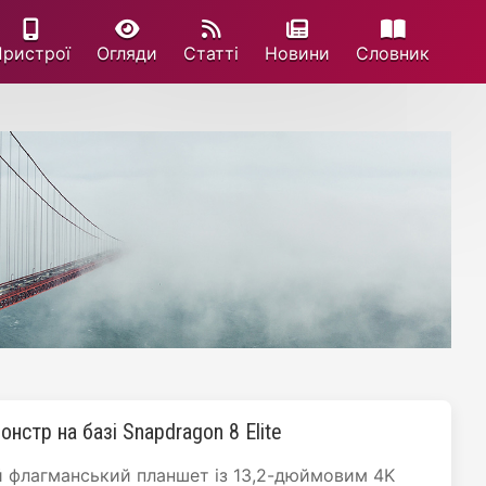
Пристрої
Огляди
Статті
Новини
Cловник
онстр на базі Snapdragon 8 Elite
й флагманський планшет із 13,2-дюймовим 4K