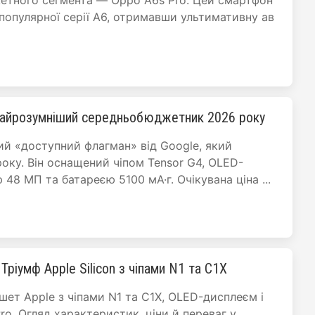
етного сегмента — Oppo A6s Pro. Цей смартфон
популярної серії A6, отримавши ультимативну ав
 Найрозумніший середньобюджетник 2026 року
вий «доступний флагман» від Google, який
року. Він оснащений чіпом Tensor G4, OLED-
48 МП та батареєю 5100 мА·г. Очікувана ціна ...
 Тріумф Apple Silicon з чіпами N1 та C1X
шет Apple з чіпами N1 та C1X, OLED-дисплеєм і
ro. Огляд характеристик, ціни й переваг у