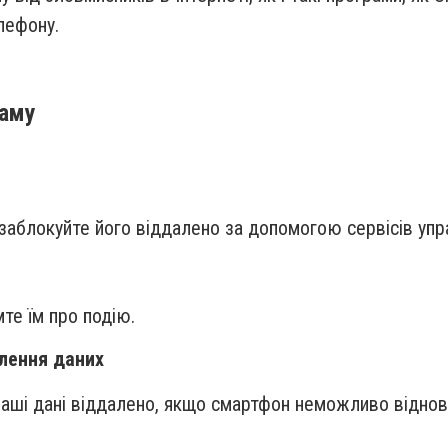
лефону.
ламу
заблокуйте його віддалено за допомогою сервісів упр
мте їм про подію.
алення даних
аші дані віддалено, якщо смартфон неможливо віднов