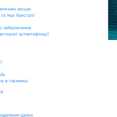
зпечних місцях
та інші пристрої
о забезпечення
кторної аутентифікації
ї
оїв
ну в таємниці
му
видалення даних