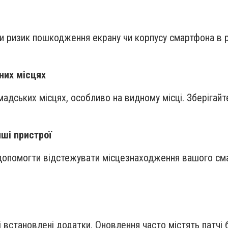
 ризик пошкодження екрану чи корпусу смартфона в ра
них місцях
адських місцях, особливо на видному місці. Зберігайт
нші пристрої
допомогти відстежувати місцезнаходження вашого сма
 встановлені додатки. Оновлення часто містять патчі