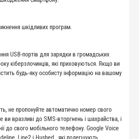
икнення шкідливих програм.
ання USB-портів для зарядки в громадських
 боку кіберзлочинців, які приховуються. Якщо ви
истить будь-яку особисту інформацію на вашому
ить, не пропонуйте автоматично номер свого
е ви вразливі до SMS-вторгнень і шахрайства, і
нії до свого мобільного телефону. Google Voice
ideline, Line2 і Hushed, які полегшують