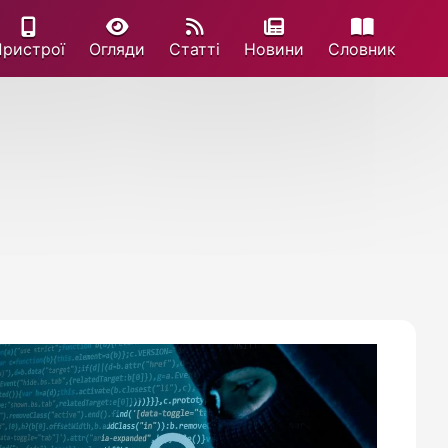
Пристрої
Огляди
Статті
Новини
Cловник