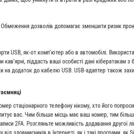
. Обмеження дозволів допомагає зменшити ризик прон
рти USB, як-от комп’ютер або в автомобілі. Використ
 чи кав’ярні, піддасть ваші особисті дані кібератакам з
ки на додаток до кабелю USB. USB-адаптер також зах
таємниці
 номер стаціонарного телефону нікому, хто його попрос
апитує вас. Чим більше місць має ваш номер, тим більш
записи 2FA. Розгляньте можливість додавання другої лі
від зловмисників в Інтернеті, як і такі програми, як S