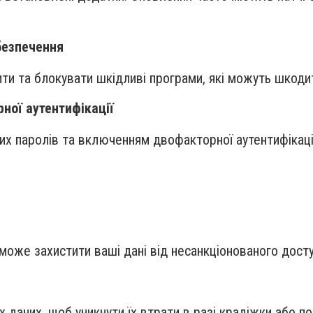
безпечення
ити та блокувати шкідливі програми, які можуть шкод
ної аутентифікації
х паролів та включенням двофакторної аутентифікації
оже захистити ваші дані від несанкціонованого досту
х даних, щоб уникнути їх втрати в разі крадіжки або 