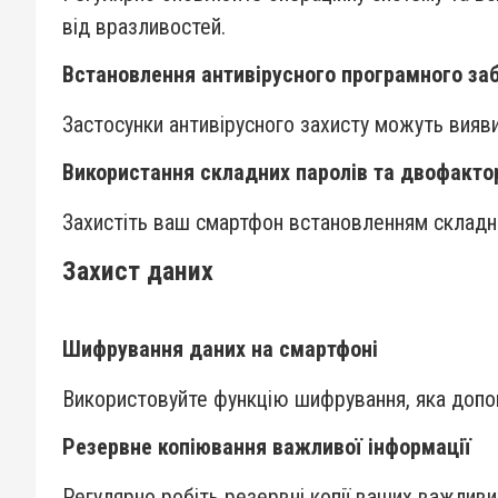
від вразливостей.
Встановлення антивірусного програмного за
Застосунки антивірусного захисту можуть вияв
Використання складних паролів та двофактор
Захистіть ваш смартфон встановленням складни
Захист даних
Шифрування даних на смартфоні
Використовуйте функцію шифрування, яка допом
Резервне копіювання важливої інформації
Регулярно робіть резервні копії ваших важливи