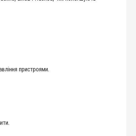
авління пристроями.
ити.