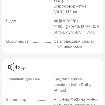
Ультра-
широкоформатна,
1/4.0", 1.12µm
Відео
4K@30/60fps,
1080p@30/60/120/240/9
60fps, gyro-EIS, HDR10+
Особливості
Світлодіодний спалах,
HDR, панорама
Звук
Зовнішній динамік
Так, with stereo
speakers (with Dolby
Atmos)
3.5mm порт
Ні, 24-bit/192kHz Hi-Res
& Hi-Res Wireless audio