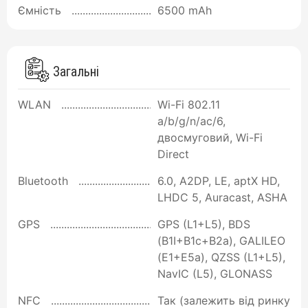
Ємність
6500 mAh
Загальні
WLAN
Wi-Fi 802.11
a/b/g/n/ac/6,
двосмуговий, Wi-Fi
Direct
Bluetooth
6.0, A2DP, LE, aptX HD,
LHDC 5, Auracast, ASHA
GPS
GPS (L1+L5), BDS
(B1I+B1c+B2a), GALILEO
(E1+E5a), QZSS (L1+L5),
NavIC (L5), GLONASS
NFC
Так (залежить від ринку